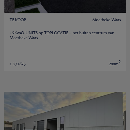
TE KOOP
Moerbeke-Waas
16 KMO-UNITS op TOPLOCATIE – net buiten centrum van
Moerbeke Waas
2
€ 390.675
288m