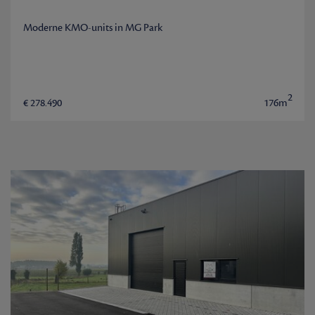
Moderne KMO-units in MG Park
2
€ 278.490
176m