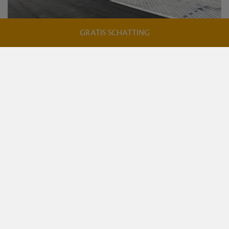
GRATIS SCHATTING
TE KOOP
Tielt
Type
Moderne KMO-units in MG Park
2
€ 657.105
445m
Oppervlakte