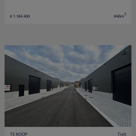
2
€ 1.184.400
846m
TE KOOP
Tielt