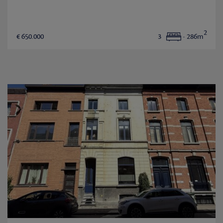
2
€ 650.000
3
- 286m