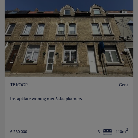
TE KOOP
Gent
Instapklare woning met 3 slaapkamers
2
€ 250.000
3
- 110m