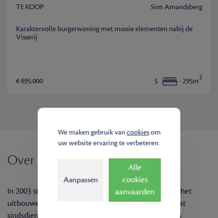
TE KOOP
Sint-Amandsberg
Karaktervolle burgerwoning met mooie elementen nabij de
Visserij
2
€ 695.000
5
- 295m
We maken gebruik van
cookies
om
uw website ervaring te verbeteren.
Over Arcade Vastgoed
Alle
cookies
Aanpassen
In 2003 startten de zaakvoerders Dirk en Peter met het
aanvaarden
uitbouwen van een gloednieuw vastgoedkantoor, dat
sindsdien een uitstekende reputatie kent in Gent en