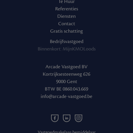
Te Huur
Referenties
Diensten
Contact
Gratis schatting
Bedrijfsvastgoed
Binnenkort: MijnKMOLoods
Arcade Vastgoed BV
Kortrijksesteenweg 626
9000 Gent
BTW BE 0860.043.669
info@arcade-vastgoed.be
Facebook
Linkedin
Instagram
Arcade
Arcade
Arcade
Vastgoed
Vastgoed
Vastgoed
Vastgoedmakelaar-bemiddelaar