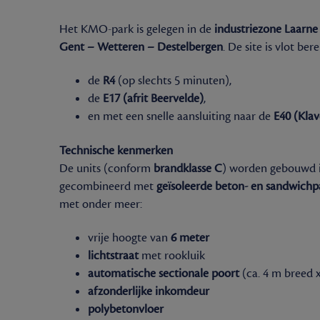
Het KMO-park is gelegen in de
industriezone Laarn
Gent – Wetteren – Destelbergen
. De site is vlot ber
de
R4
(op slechts 5 minuten),
de
E17 (afrit Beervelde)
,
en met een snelle aansluiting naar de
E40 (Klav
Technische kenmerken
De units (conform
brandklasse C
) worden gebouwd 
gecombineerd met
geïsoleerde beton- en sandwich
met onder meer:
vrije hoogte van
6 meter
lichtstraat
met rookluik
automatische sectionale poort
(ca. 4 m breed 
afzonderlijke inkomdeur
polybetonvloer