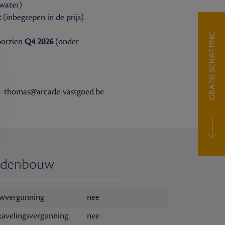
 water)
t
(inbegrepen in de prijs)
GRATIS SCHATTING
oorzien
Q4 2026
(onder
9 - thomas@arcade-vastgoed.be
edenbouw
wvergunning
nee
kavelingsvergunning
nee