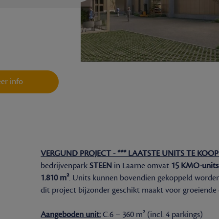
er info
VERGUND PROJECT - *** LAATSTE UNITS TE KOOP 
bedrijvenpark
STEEN
in Laarne omvat
15 KMO-units
1.810 m²
. Units kunnen bovendien gekoppeld worden 
dit project bijzonder geschikt maakt voor groeiend
Aangeboden unit:
C.6 – 360 m² (incl. 4 parkings)