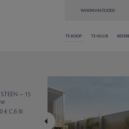
WOONVASTGOED
TE KOOP
TE HUUR
REFER
 STEEN – 15
ne
 € C.6 III