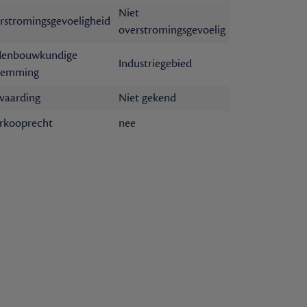
Niet
rstromingsgevoeligheid
overstromingsgevoelig
denbouwkundige
Industriegebied
temming
vaarding
Niet gekend
rkooprecht
nee