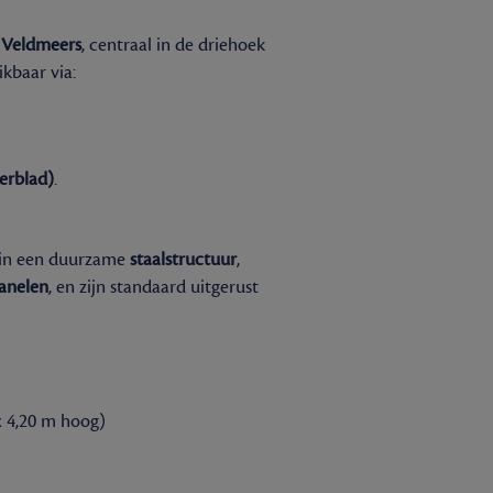
e Veldmeers
, centraal in de driehoek
eikbaar via:
erblad)
.
in een duurzame
staalstructuur
,
panelen
, en zijn standaard uitgerust
x 4,20 m hoog)