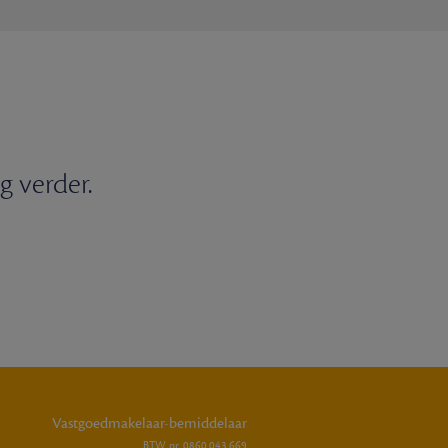
g verder.
Vastgoedmakelaar-bemiddelaar
BTW nr. 0860.043.669