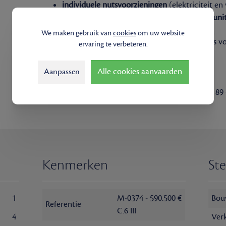
individuele nutsvoorzieningen
(elektriciteit en
minimum
2 privatieve parkeerplaatsen per uni
We maken gebruik van
cookies
om uw website
De
bouwvergunning
werd ingediend;
oplevering
is v
ervaring te verbeteren.
voorbehoud).
Alle cookies aanvaarden
Aanpassen
Interesse of vragen over de mogelijkheden?
Neem gerust contact op met
Thomas
: 0475 32 51 8
Kenmerken
St
1
M-0374 - 590.500 €
Bou
Referentie
C.6 III
4
Ver