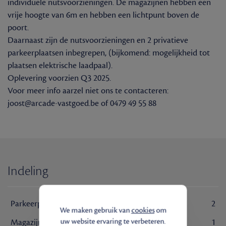
individuele nutsvoorzieningen. De magazijnen hebben een
vrije hoogte van 6m en hebben een lichtpunt boven de
poort.
Daarnaast zijn de nutsvoorzieningen en 2 privatieve
parkeerplaatsen inbegrepen, (bijkomend: mogelijkheid tot
plaatsen elektrische laadpaal).
Oplevering voorzien Q3 2025.
Voor meer info aarzel niet ons te contacteren:
joost@arcade-vastgoed.be of 0479 49 55 88
Indeling
Parkeerplaats
2
We maken gebruik van
cookies
om
uw website ervaring te verbeteren.
Magazijn
1