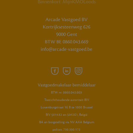
Binnenkort: MijnKMOLoods
Arcade Vastgoed BV
Kortrijksesteenweg 626
9000 Gent
BTW BE 0860.043.669
info@arcade-vastgoed.be
Facebook
Linkedin
Instagram
Arcade
Arcade
Arcade
Vastgoed
Vastgoed
Vastgoed
Vastgoedmakelaar-bemiddelaar
BTW nr. 0860.043.669
Toezichthoudende autoriteit BIV
Luxemburgstraat 16 B te 1000 Brussel
BIV 501432 en 504261, België
BA en borgstelling via NV AXA Belgium
polisnr. 730.390.172