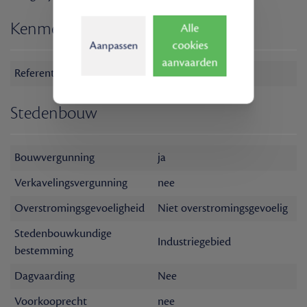
Kenmerken
Alle
cookies
Aanpassen
aanvaarden
Referentie
M-0254 - 2B7
Stedenbouw
Bouwvergunning
ja
Verkavelingsvergunning
nee
Overstromingsgevoeligheid
Niet overstromingsgevoelig
Stedenbouwkundige
Industriegebied
bestemming
Dagvaarding
Nee
Voorkooprecht
nee