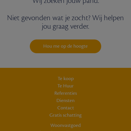
Wij zoeken jouw pand.
Niet gevonden wat je zocht? Wij helpen
jou graag verder.
Hou me op de hoogte
Te koop
Te Huur
Referenties
Diensten
Contact
Gratis schatting
Woonvastgoed