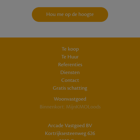
Hou me op de hoogte
Te koop
Te Huur
Referenties
Diensten
Contact
Gratis schatting
Woonvastgoed
Binnenkort: MijnKMOLoods
Arcade Vastgoed BV
Kortrijksesteenweg 626