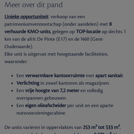
Meer over dit pand
Unieke opportuniteit
: verkoop van een
patrimoniumvennootschap (onder aandelen) met
8
verhuurde KMO-units
, gelegen op
TOP-locatie
op slechts 1
km van de afrit De Pinte (E17) en de N60 (Gent-
Oudenaarde).
Elke unit is uitgerust met hoogstaande faciliteiten,
waaronder:
Een
verwarmbare kantoorruimte
met
apart sanitair
.
Verlichting
in zowel kantoren als magazijnen.
Een
vrije hoogte van 7,2 meter
en volledig
overspannen gebouwen.
Een
eigen olieafscheider
per unit en een aparte
nutsvoorzieningscabine.
De units variëren in oppervlaktes van
253 m² tot 533 m²
,