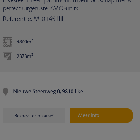
Investeer in een patrimoniumvennootschap met 8
perfect uitgeruste KMO-units
Referentie: M-0145 IIII
2
4860m
2
2373m
Nieuwe Steenweg 0, 9810 Eke
Meer info
Bezoek ter plaatse?