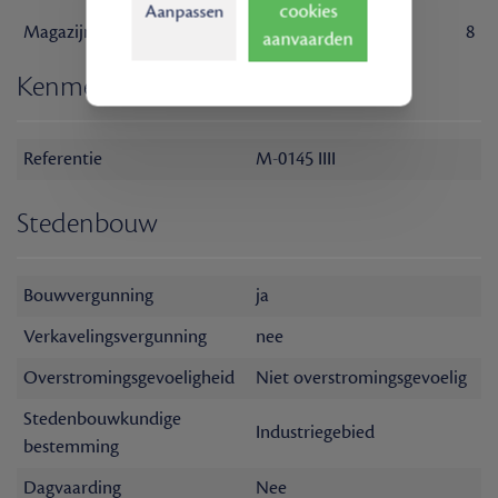
cookies
Aanpassen
Magazijn
8
aanvaarden
Kenmerken
Referentie
M-0145 IIII
Stedenbouw
Bouwvergunning
ja
Verkavelingsvergunning
nee
Overstromingsgevoeligheid
Niet overstromingsgevoelig
Stedenbouwkundige
Industriegebied
bestemming
Dagvaarding
Nee