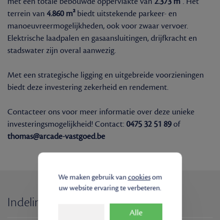
met een totale bebouwde oppervlakte van
2.373 m²
. Het
terrein van
4.860 m²
biedt uitstekende parkeer- en
manoeuvreermogelijkheden, ook voor zwaar vervoer.
Elektrische laadpalen en gasaansluitingen, drijfkracht en
stadswater zijn overal aanwezig.
Met een strategische ligging en uitgebreide voorzieningen
biedt deze investering zekerheid en rendement.
Contacteer ons voor meer informatie over deze unieke
investeringsmogelijkheid! Contact:
0475 32 51 89
of
thomas@arcade-vastgoed.be
We maken gebruik van
cookies
om
uw website ervaring te verbeteren.
Indeling
Alle