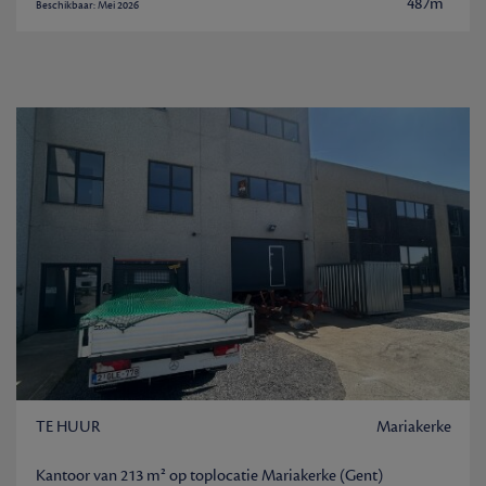
487m
Beschikbaar: Mei 2026
TE HUUR
Mariakerke
Kantoor van 213 m² op toplocatie Mariakerke (Gent)