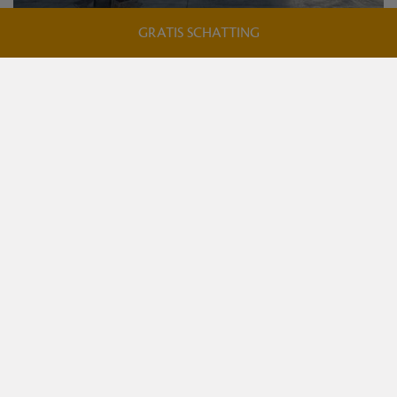
GRATIS SCHATTING
TE HUUR
Eke
Type
Goed gelegen nieuwbouw magazijn van 438 m² met 4
parkeerplaatsen
€ 2.500/maand
Oppervlakte
2
438m
Beschikbaar: Onmiddellijk