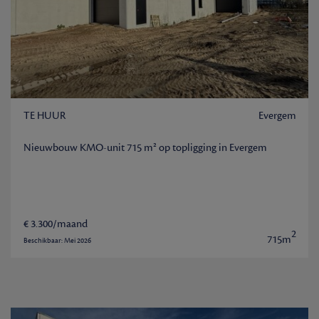
TE HUUR
Evergem
Nieuwbouw KMO-unit 715 m² op topligging in Evergem
€ 3.300/maand
2
715m
Beschikbaar: Mei 2026