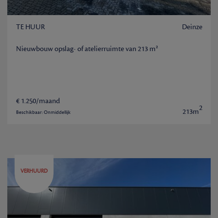
TE HUUR
Deinze
Nieuwbouw opslag- of atelierruimte van 213 m²
€ 1.250/maand
2
213m
Beschikbaar: Onmiddellijk
VERHUURD