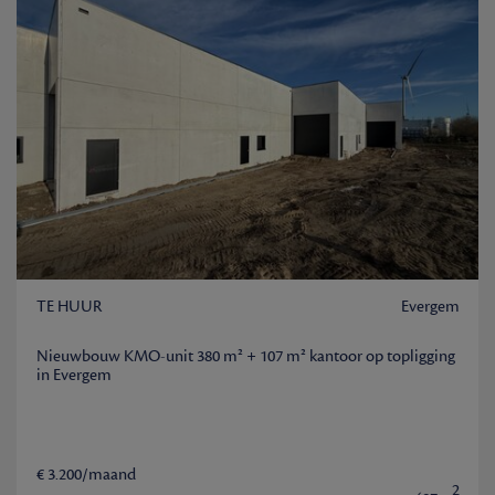
TE HUUR
Evergem
Nieuwbouw KMO-unit 380 m² + 107 m² kantoor op topligging
in Evergem
€ 3.200/maand
2