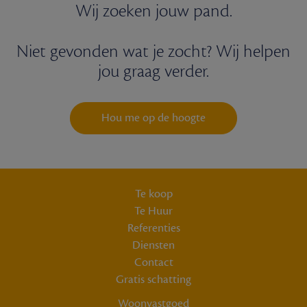
Wij zoeken jouw pand.
Niet gevonden wat je zocht? Wij helpen
jou graag verder.
Hou me op de hoogte
Te koop
Te Huur
Referenties
Diensten
Contact
Gratis schatting
Woonvastgoed