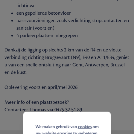
lichtinval
een gepolierde betonvloer
basisvoorzieningen zoals verlichting, stopcontacten en
sanitair (voorzien)
4 parkeerplaatsen inbegrepen
Dankzij de ligging op slechts 2 km van de R4 en de vlotte
verbinding richting Brugsevaart (N9), E40 en A11/E34, geniet
u van een snelle ontsluiting naar Gent, Antwerpen, Brussel
en de kust.
Oplevering voorzien april/mei 2026.
Meer info of een plaatsbezoek?
Contacteer Thomas via 0475 32 51 89.
We maken gebruik van
cookies
om
uw website ervaring te verbeteren.