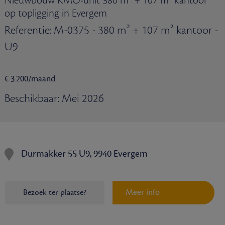
Nieuwbouw KMO-unit 380 m² + 107 m² kantoor
op topligging in Evergem
Referentie: M-0375 - 380 m² + 107 m² kantoor -
U9
€ 3.200/maand
Beschikbaar: Mei 2026
Durmakker 55 U9, 9940 Evergem
Meer info
Bezoek ter plaatse?