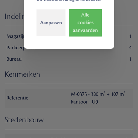
Indeling
Alle
cookies
Aanpassen
aanvaarden
Magazijn
1
Parkeerplaats
4
Bureau
1
Kenmerken
M-0375 - 380 m² + 107 m²
Referentie
kantoor - U9
Stedenbouw