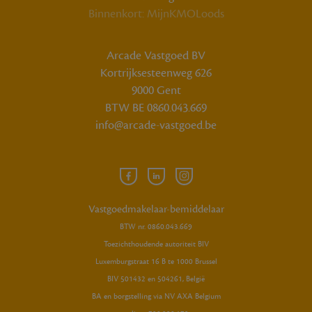
Binnenkort: MijnKMOLoods
Arcade Vastgoed BV
Kortrijksesteenweg 626
9000 Gent
BTW BE 0860.043.669
info@arcade-vastgoed.be
Facebook
Linkedin
Instagram
Arcade
Arcade
Arcade
Vastgoed
Vastgoed
Vastgoed
Vastgoedmakelaar-bemiddelaar
BTW nr. 0860.043.669
Toezichthoudende autoriteit BIV
Luxemburgstraat 16 B te 1000 Brussel
BIV 501432 en 504261, België
BA en borgstelling via NV AXA Belgium