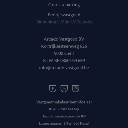
Gratis schatting
Bedrijfsvastgoed
Binnenkort: MijnKMOLoods
Arcade Vastgoed BV
Kortrijksesteenweg 626
9000 Gent
BTW BE 0860.043.669
info@arcade-vastgoed.be
Facebook
Linkedin
Instagram
Arcade
Arcade
Arcade
Vastgoed
Vastgoed
Vastgoed
Vastgoedmakelaar-bemiddelaar
BTW nr. 0860.043.669
Toezichthoudende autoriteit BIV
Luxemburgstraat 16 B te 1000 Brussel