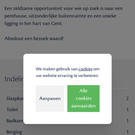
Een zeldzame opportuniteit voor wie op zoek is naar een
penthouse, uitzonderlijke buitenruimte en een unieke
ligging in het hart van Gent.
Absoluut een bezoek waard!
We maken gebruik van
cookies
om
uw website ervaring te verbeteren.
Indeling
Alle
cookies
Slaapkamer
2
Aanpassen
aanvaarden
Toilet
1
Badkamer
1
Berging
1