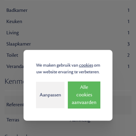
Badkamer
1
Keuken
1
Living
1
Slaapkamer
3
Toilet
2
We maken gebruik van
cookies
om
Veranda
1
uw website ervaring te verbeteren.
Kenmerken
Alle
cookies
Aanpassen
ST-AMANDSBERG -
aanvaarden
Referentie
HEIVELDSTR
Terras
Aanwezig