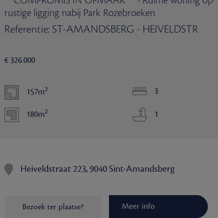
** COMPROMIS IN OPMAAK ** - Ruime woning op
rustige ligging nabij Park Rozebroeken
Referentie: ST-AMANDSBERG - HEIVELDSTR
€ 326.000
2
3
157m
2
180m
1
Heiveldstraat 223, 9040 Sint-Amandsberg
Meer info
Bezoek ter plaatse?