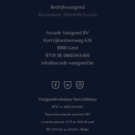
Bedrijfsvastgoed
Binnenkort: MijnKMOLoods
Arcade Vastgoed BV
Kortrijksesteenweg 626
9000 Gent
BTW BE 0860.043.669
info@arcade-vastgoed.be
Facebook
Linkedin
Instagram
Arcade
Arcade
Arcade
Vastgoed
Vastgoed
Vastgoed
Vastgoedmakelaar-bemiddelaar
BTW nr. 0860.043.669
Toezichthoudende autoriteit BIV
Luxemburgstraat 16 B te 1000 Brussel
BIV 501432 en 504261, België