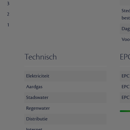
3
Ste
2
bes
1
Dag
Voo
Technisch
EP
Elektriciteit
EPC 
Aardgas
EPC
Stadswater
EPC
Regenwater
Distributie
Internet