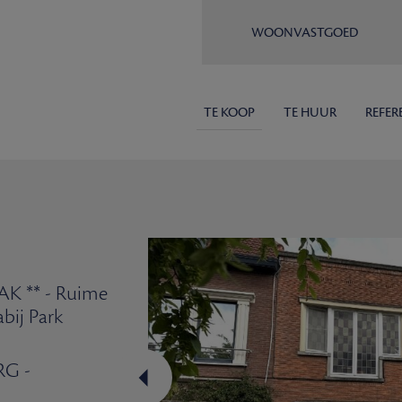
WOONVASTGOED
TE KOOP
TE HUUR
REFER
 ** - Ruime
bij Park
RG -