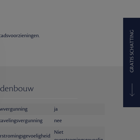
GRATIS SCHATTING
tadsvoorzieningen.
edenbouw
wvergunning
ja
kavelingsvergunning
nee
Niet
rstromingsgevoeligheid
overstromingsgevoelig