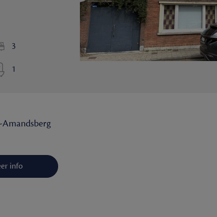
3
1
nt-Amandsberg
er info