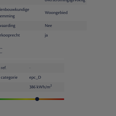
denbouwkundige
Woongebied
temming
vaarding
Nee
rkooprecht
ja
C
ref.
-
 categorie
epc_D
2
386 kWh/m