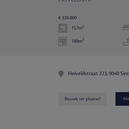
€ 326.000
2
157m
2
180m
Heiveldstraat 223, 9040 Si
Me
Bezoek ter plaatse?