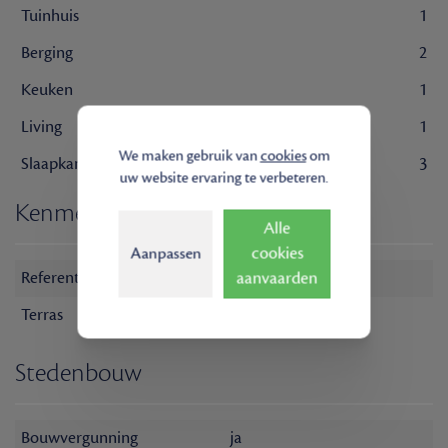
Tuinhuis
1
Berging
2
Keuken
1
Living
1
We maken gebruik van
cookies
om
Slaapkamer
3
uw website ervaring te verbeteren.
Kenmerken
Alle
cookies
Aanpassen
Referentie
Haardstede TK
aanvaarden
Terras
Aanwezig
Stedenbouw
Bouwvergunning
ja