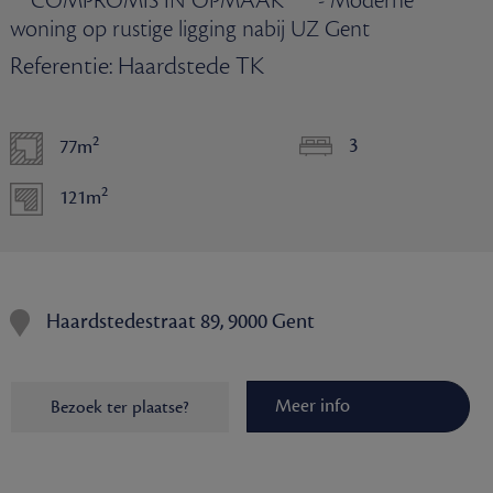
** COMPROMIS IN OPMAAK *** - Moderne
woning op rustige ligging nabij UZ Gent
Referentie: Haardstede TK
2
3
77m
2
121m
Haardstedestraat 89, 9000 Gent
Meer info
Bezoek ter plaatse?