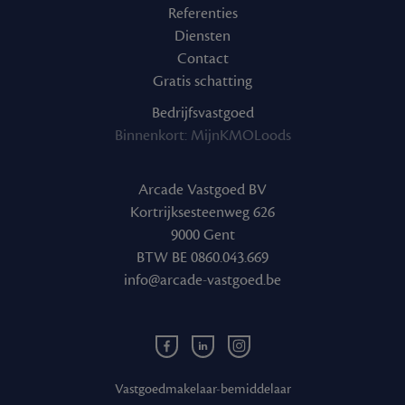
Referenties
Diensten
Contact
Gratis schatting
Bedrijfsvastgoed
Binnenkort: MijnKMOLoods
Arcade Vastgoed BV
Kortrijksesteenweg 626
9000 Gent
BTW BE 0860.043.669
info@arcade-vastgoed.be
Facebook
Linkedin
Instagram
Arcade
Arcade
Arcade
Vastgoed
Vastgoed
Vastgoed
Vastgoedmakelaar-bemiddelaar