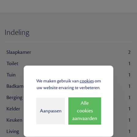
Indeling
Slaapkamer
2
Toilet
1
Tuin
1
We maken gebruik van
cookies
om
Badkamer
1
uw website ervaring te verbeteren.
Berging
1
Alle
Kelder
1
cookies
Aanpassen
aanvaarden
Keuken
1
Living
1