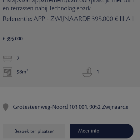
Instapklaar appartement/kantoor/praktijk met tuin
en terrassen nabij Technologiepark
Referentie: APP - ZWIJNAARDE 395.000 € III A I
€ 395.000
2
2
98m
1
Grotesteenweg-Noord 103 001, 9052 Zwijnaarde
Meer info
Bezoek ter plaatse?