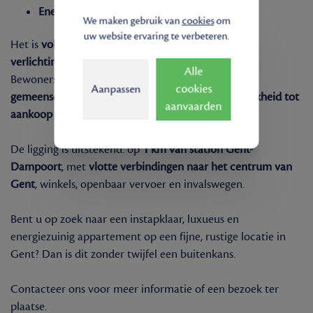
Energielabel A(44 kwh/m² jaar)
We maken gebruik van
cookies
om
uw website ervaring te verbeteren.
Het is
volledig geschilderd
, voorzien van
verlichtingsarmaturen
en instapklaar.
Alle
Bewoners kunnen gebruik maken van de
cookies
Aanpassen
gemeenschappelijke fietsenberging
en er is
mogelijkheid tot
aanvaarden
aankoop van een garagebox
.
De ligging is uitstekend: op
1 km van station Gent-
Dampoort
, met
vlotte verbindingen naar het centrum van
Gent
, winkels, openbaar vervoer en invalswegen.
Bent u op zoek naar een instapklaar, luxueus en
energiezuinig appartement op een fijne, rustige locatie in
Gent? Dan is dit zonder twijfel een buitenkans.
Contacteer ons voor meer informatie of een bezoek ter
plaatse.