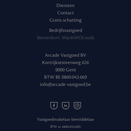
Diensten
Contact
Gratis schatting
Bedrijfsvastgoed
Binnenkort: MijnKMOLoods
Arcade Vastgoed BV
Kortrijksesteenweg 626
9000 Gent
BTW BE 0860.043.669
info@arcade-vastgoed.be
Facebook
Linkedin
Instagram
Arcade
Arcade
Arcade
Vastgoed
Vastgoed
Vastgoed
Vastgoedmakelaar-bemiddelaar
BTW nr. 0860.043.669