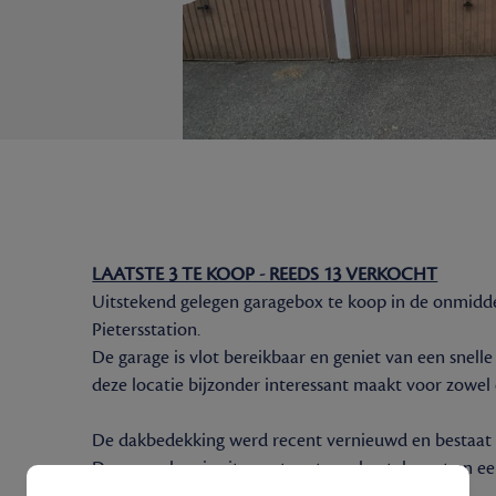
LAATSTE 3 TE KOOP - REEDS 13 VERKOCHT
Uitstekend gelegen garagebox te koop in de onmidde
Pietersstation.
De garage is vlot bereikbaar en geniet van een snelle
deze locatie bijzonder interessant maakt voor zowel e
De dakbedekking werd recent vernieuwd en bestaat u
De garagebox is uitgerust met een kantelpoort en ee
gemeenschappelijke delen is verlichting voorzien.