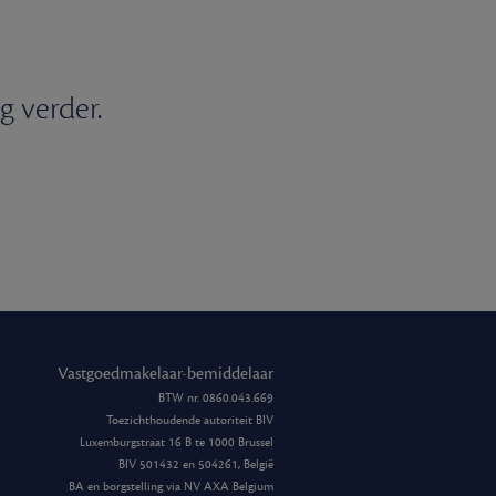
g verder.
Vastgoedmakelaar-bemiddelaar
BTW nr. 0860.043.669
Toezichthoudende autoriteit BIV
Luxemburgstraat 16 B te 1000 Brussel
BIV 501432 en 504261, België
BA en borgstelling via NV AXA Belgium