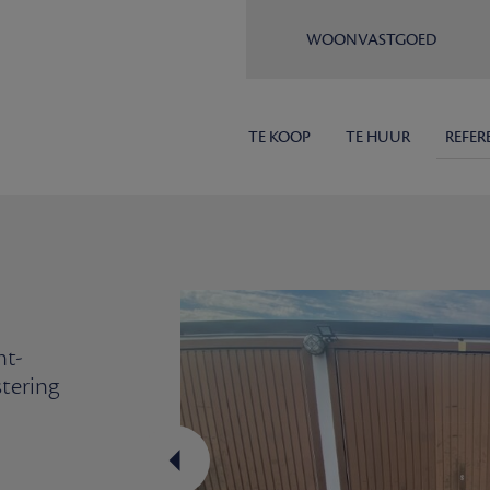
WOONVASTGOED
TE KOOP
TE HUUR
REFER
nt-
stering