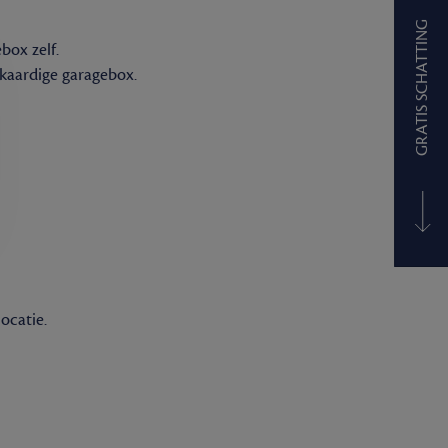
GRATIS SCHATTING
box zelf.
jkaardige garagebox.
ocatie.