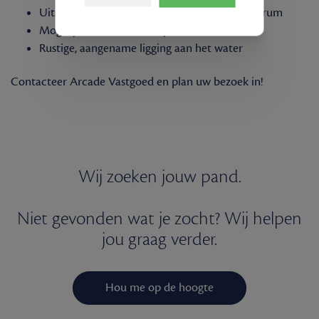
Uitstekende bereikbaarheid en nabij het centrum
Mogelijkheid tot 3de slaapkamer
Rustige, aangename ligging aan het water
Contacteer Arcade Vastgoed en plan uw bezoek in!
Wij zoeken jouw pand.
Niet gevonden wat je zocht? Wij helpen
jou graag verder.
Hou me op de hoogte