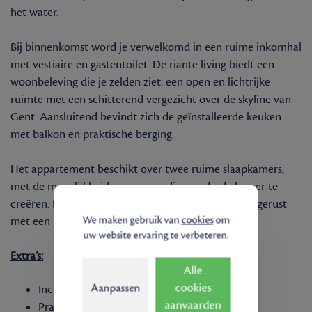
het water.
Bij binnenkomst word je verwelkomd in een ruime inkomhal
met vestiaire en gastentoilet. De riante living biedt een
woonbeleving die je zelden ziet: een open en lichtrijke
ruimte met een schitterend vergezicht over de skyline van
Gent. Aansluitend bevindt zich de geïnstalleerde keuken
met balkon en praktische berging.
Het appartement beschikt over twee ruime slaapkamers,
met de mogelijkheid om eenvoudig een derde kamer te
creëren. De recent vernieuwde doucheruimte is uitgerust
We maken gebruik van
cookies
om
met een inloopdouche, lavabomeubel en toilet.
uw website ervaring te verbeteren.
Extra’s:
Alle
cookies
Aanpassen
Inclusief kelderberging
aanvaarden
Prachtige lichtinval en uniek uitzicht