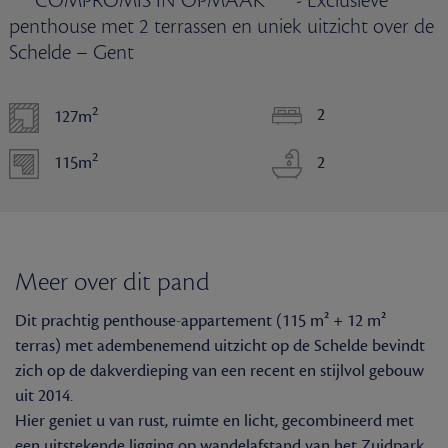
*** COMPROMIS IN OPMAAK *** - Exclusieve
penthouse met 2 terrassen en uniek uitzicht over de
Schelde – Gent
2
2
127m
2
115m
2
Meer over dit pand
Dit prachtig penthouse-appartement (115 m² + 12 m²
terras) met adembenemend uitzicht op de Schelde bevindt
zich op de dakverdieping van een recent en stijlvol gebouw
uit 2014.
Hier geniet u van rust, ruimte en licht, gecombineerd met
een uitstekende ligging op wandelafstand van het Zuidpark