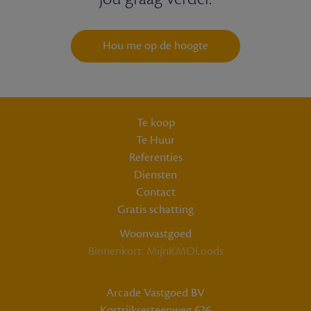
Hou me op de hoogte
Te koop
Te Huur
Referenties
Diensten
Contact
Gratis schatting
Woonvastgoed
Binnenkort: MijnKMOLoods
Arcade Vastgoed BV
Kortrijksesteenweg 626