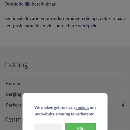
Onmiddellijk beschikbaar.
Een ideale locatie voor ondernemingen die op zoek zijn naar
een professionele en vlot bereikbare werkplek.
Indeling
Bureau
1
Berging
1
Parkeerplaats
4
We maken gebruik van
cookies
om
uw website ervaring te verbeteren.
Kenmerken
Alle