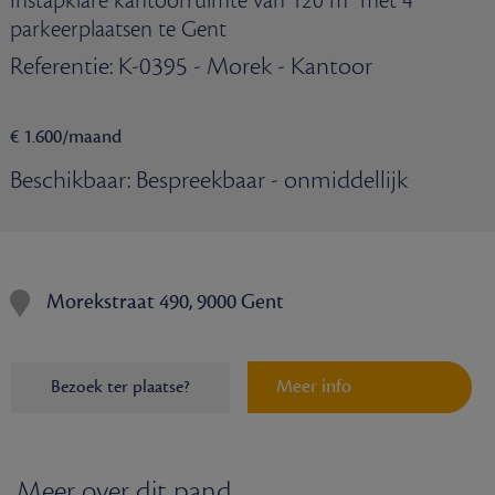
Instapklare kantoorruimte van 120 m² met 4
parkeerplaatsen te Gent
Referentie: K-0395 - Morek - Kantoor
€ 1.600/maand
Beschikbaar: Bespreekbaar - onmiddellijk
Morekstraat 490, 9000 Gent
Meer info
Bezoek ter plaatse?
Meer over dit pand