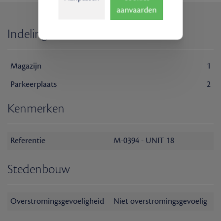
aanvaarden
Indeling
Magazijn
1
Parkeerplaats
2
Kenmerken
Referentie
M-0394 - UNIT 18
Stedenbouw
Overstromingsgevoeligheid
Niet overstromingsgevoelig