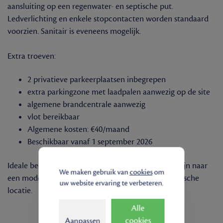
aansluiting op een regenwater- en septische put.
Ledverlichting en enkele stopcontacten worden standaard
voorzien. Sanitair is eveneens mogelijk.
Extra troeven:
2 privatieve parkeerplaatsen inbegrepen
extra parkingzone met laadpalen aanwezig op de site
algemene brandcentrale aanwezig
vlot bereikbaar
Algemene kosten: €40/maand
Beschikbaar vanaf 1 september 2026
Ideale bedrijfsunit voor ondernemers die op zoek zijn naar
We maken gebruik van
cookies
om
een moderne en functionele ruimte op een strategische
uw website ervaring te verbeteren.
locatie.
Alle
cookies
Aanpassen