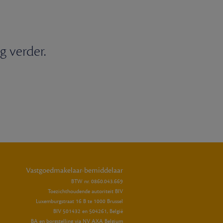
g verder.
Vastgoedmakelaar-bemiddelaar
BTW nr. 0860.043.669
Toezichthoudende autoriteit BIV
Luxemburgstraat 16 B te 1000 Brussel
BIV 501432 en 504261, België
BA en borgstelling via NV AXA Belgium