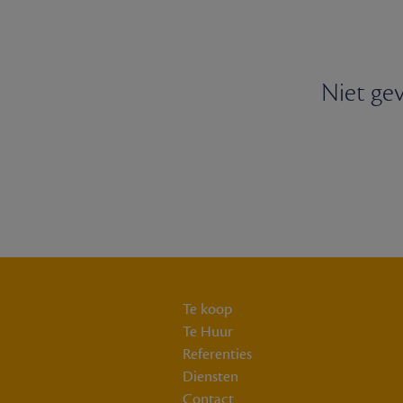
Niet gev
Te koop
Te Huur
Referenties
Diensten
Contact