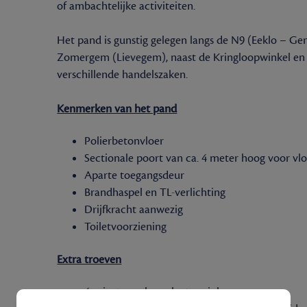
of ambachtelijke activiteiten.
Het pand is gunstig gelegen langs de N9 (Eeklo – Ge
Zomergem (Lievegem), naast de Kringloopwinkel en 
verschillende handelszaken.
Kenmerken van het pand
Polierbetonvloer
Sectionale poort van ca. 4 meter hoog voor vl
Aparte toegangsdeur
Brandhaspel en TL-verlichting
Drijfkracht aanwezig
Toiletvoorziening
Extra troeven
4 private parkeerplaatsen inbegrepen