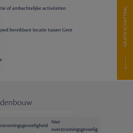
ie of ambachtelijke activiteiten
GRATIS SCHATTING
goed bereikbare locatie tussen Gent
be
edenbouw
Niet
rstromingsgevoeligheid
overstromingsgevoelig