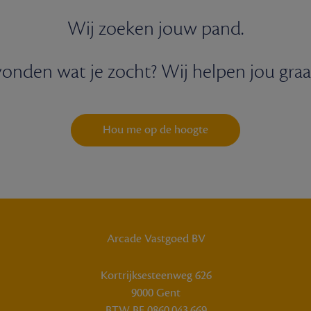
Wij zoeken jouw pand.
onden wat je zocht? Wij helpen jou graa
Hou me op de hoogte
Arcade Vastgoed BV
Kortrijksesteenweg 626
9000 Gent
BTW BE 0860.043.669