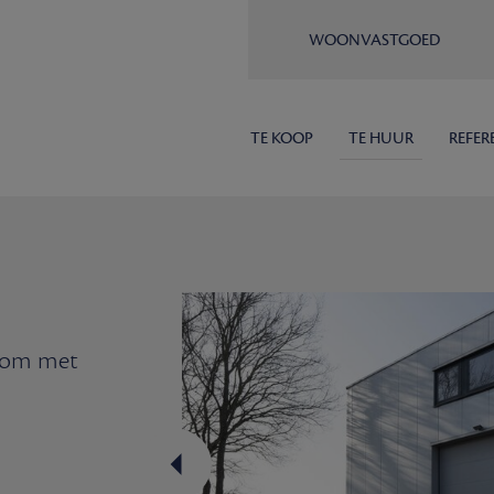
WOONVASTGOED
TE KOOP
TE HUUR
REFER
oom met