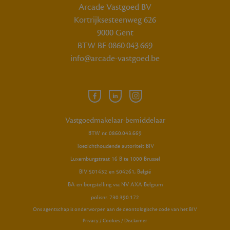
Arcade Vastgoed BV
Kortrijksesteenweg 626
9000 Gent
BTW BE 0860.043.669
info@arcade-vastgoed.be
Facebook
Linkedin
Instagram
Arcade
Arcade
Arcade
Vastgoed
Vastgoed
Vastgoed
Vastgoedmakelaar-bemiddelaar
BTW nr. 0860.043.669
Toezichthoudende autoriteit BIV
Luxemburgstraat 16 B te 1000 Brussel
BIV 501432 en 504261, België
BA en borgstelling via NV AXA Belgium
polisnr. 730.390.172
Ons agentschap is onderworpen aan
de deontologische code van het BIV
Privacy
/
Cookies
/
Disclaimer
GRATIS SCHATTING