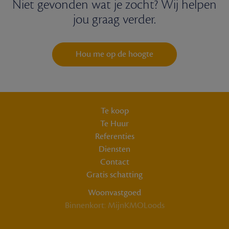
Niet gevonden wat je zocht? Wij helpen
jou graag verder.
Hou me op de hoogte
Te koop
Te Huur
Referenties
Diensten
Contact
Gratis schatting
Woonvastgoed
Binnenkort: MijnKMOLoods