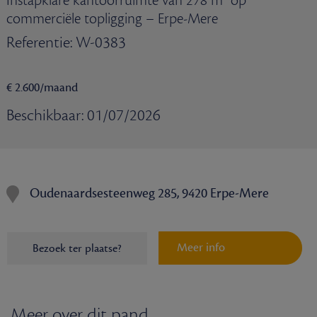
Instapklare kantoorruimte van 278 m² op
commerciële topligging – Erpe-Mere
Referentie: W-0383
€ 2.600/maand
Beschikbaar: 01/07/2026
Oudenaardsesteenweg 285, 9420 Erpe-Mere
Meer info
Bezoek ter plaatse?
Meer over dit pand