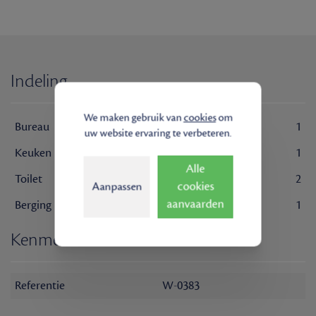
Indeling
We maken gebruik van
cookies
om
Bureau
1
uw website ervaring te verbeteren.
Keuken
1
Alle
Toilet
2
cookies
Aanpassen
aanvaarden
Berging
1
Kenmerken
Referentie
W-0383