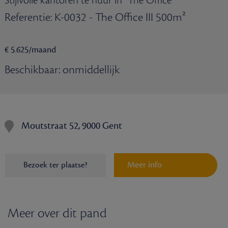
Stijlvolle kantoren te huur in "The Office"
Referentie: K-0032 - The Office III 500m²
€ 5.625/maand
Beschikbaar: onmiddellijk
Moutstraat 52, 9000 Gent
Meer info
Bezoek ter plaatse?
Meer over dit pand