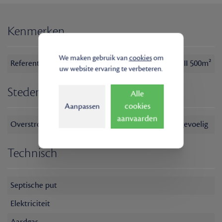
Kenmerken
We maken gebruik van
cookies
om
Referentie
K-0032 - The Office III 500m²
uw website ervaring te verbeteren.
Stedenbouw
Alle
cookies
Aanpassen
aanvaarden
Overstromingsgevoeligheid
Niet overstromingsgevoelig
Technisch
Septische put
Elektriciteit
Aardgas