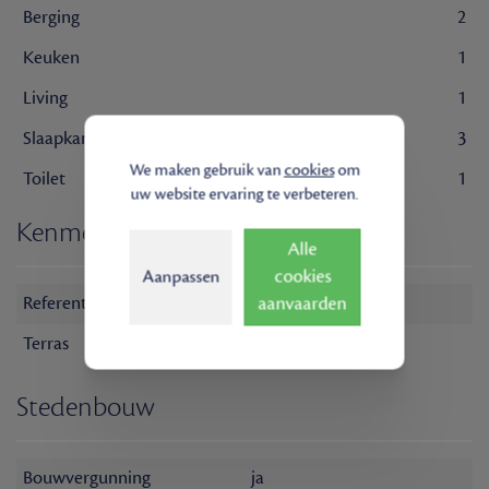
Berging
2
Keuken
1
Living
1
Slaapkamer
3
We maken gebruik van
cookies
om
Toilet
1
uw website ervaring te verbeteren.
Kenmerken
Alle
cookies
Aanpassen
Referentie
Haardstede TK
aanvaarden
Terras
Aanwezig
Stedenbouw
Bouwvergunning
ja