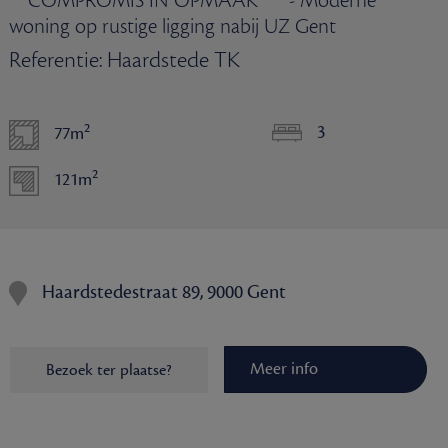
** COMPROMIS IN OPMAAK *** - Moderne
woning op rustige ligging nabij UZ Gent
Referentie: Haardstede TK
2
3
77m
2
121m
Haardstedestraat 89, 9000 Gent
Meer info
Bezoek ter plaatse?